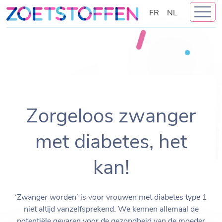
Skip
FR
NL
to
content
Zorgeloos zwanger
met diabetes, het
kan!
‘Zwanger worden’ is voor vrouwen met diabetes type 1
niet altijd vanzelfsprekend. We kennen allemaal de
potentiële gevaren voor de gezondheid van de moeder