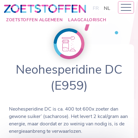
Skip
FR
NL
to
content
ZOETSTOFFEN ALGEMEEN
LAAGCALORISCH
Neohesperidine DC
(E959)
Neohesperidine DC is ca. 400 tot 600x zoeter dan
gewone suiker’ (sacharose). Het levert 2 kcal/gram aan
energie, maar doordat er zo weinig van nodig is, is de
energieaanbreng te verwaarlozen.