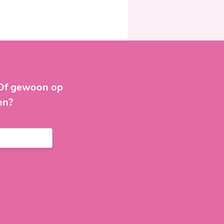
 Of gewoon op
en?