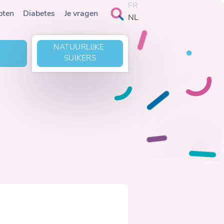
FR
Search
pten
Diabetes
Je vragen
NL
for:
NATUURLIJKE 
S
SUIKERS