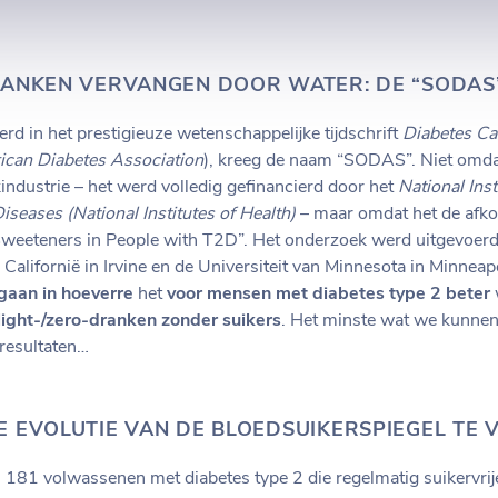
RANKEN VERVANGEN DOOR WATER: DE “SODAS
erd in het prestigieuze wetenschappelijke tijdschrift
Diabetes C
can Diabetes Association
), kreeg de naam “SODAS”. Niet omdat
industrie – het werd volledig gefinancierd door het
National Inst
iseases (National Institutes of Health)
– maar omdat het de afkor
l Sweeteners in People with T2D”. Het onderzoek werd uitgevoer
 Californië in Irvine en de Universiteit van Minnesota in Minneap
gaan in hoeverre
het
voor mensen met diabetes type 2 beter
 light-/zero-dranken zonder suikers
. Het minste wat we kunnen
resultaten…
 EVOLUTIE VAN DE BLOEDSUIKERSPIEGEL TE 
181 volwassenen met diabetes type 2 die regelmatig suikervrije