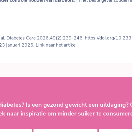
nder controle houden van diabetes
. In het beste geval zouden 
 al. Diabetes Care 2026;49(2):239-246.
https://doi.org/10.2
 23 januari 2026.
Link
naar het artikel
diabetes? Is een gezond gewicht een uitdaging?
ek naar inspiratie om minder suiker te consumer