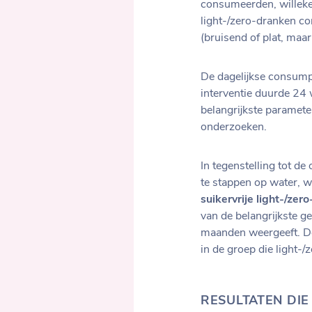
consumeerden, willekeu
light-/zero-dranken co
(bruisend of plat, maa
De dagelijkse consump
interventie duurde 24
belangrijkste paramete
onderzoeken.
In tegenstelling tot d
te stappen op water, 
suikervrije light-/z
van de belangrijkste g
maanden weergeeft. De
in de groep die light-
RESULTATEN DIE