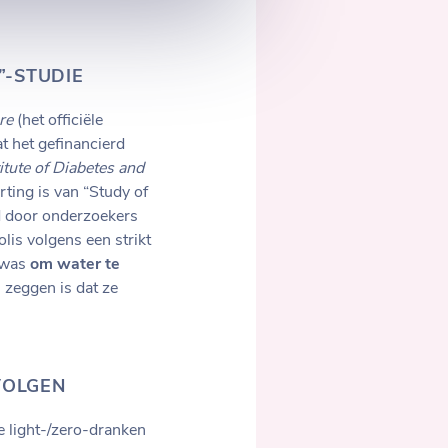
”-STUDIE
are
(het officiële
 het gefinancierd
itute of Diabetes and
ting is van “Study of
d door onderzoekers
olis volgens een strikt
was
om water te
 zeggen is dat ze
VOLGEN
 light-/zero-dranken