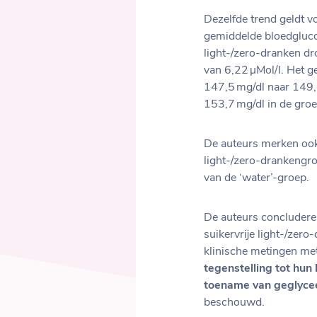
Dezelfde trend geldt v
gemiddelde bloedgluco
light-/zero-dranken dro
van 6,22 µMol/l. Het 
147,5 mg/dl naar 149,2
153,7 mg/dl in de groe
De auteurs merken ook
light-/zero-drankengr
van de ‘water’-groep.
De auteurs concluderen
suikervrije light-/zer
klinische metingen met
tegenstelling tot hun
toename van geglyce
beschouwd.