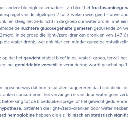
oor andere bloedglucosemarkers. Zo bleef het
fructosaminegeh
sespiegel van de afgelopen 2 tot 3 weken weergeeft – onverand
nk, en steeg het zelfs licht in de groep die water dronk, met ee
gemiddelde
nuchtere glucosegehalte gemeten
gedurende 24 we
 mg/dl in de groep die light-/zero-dranken dronk en van 147,6 
p die water dronk, wat ook hier een minder gunstige ontwikkeli
 op dat het
gewicht
stabiel bleef in de ‘water’-groep, terwijl het
oep: het
gemiddelde verschil
in verandering wordt geschat op
1
 logischerwijs dat hun resultaten suggereren dat bij diabetici d
o-dranken consumeren, het vervangen ervan door water geen verb
 betrekking tot de bloedsuikerspiegel of het gewicht gedurende
 hypothese
, patiënten die light-/zero-dranken door water hebbe
erd hemoglobine
hebben die als “
klinisch en statistisch signifi