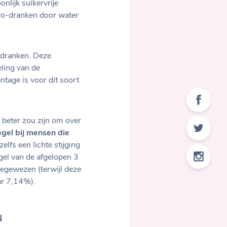
nlijk suikervrije
ero-dranken door water
-dranken. Deze
ling van de
tage is voor dit soort
 beter zou zijn om over
egel
bij mensen die
zelfs een lichte stijging
gel van de afgelopen 3
egewezen (terwijl deze
ar 7,14%).
N