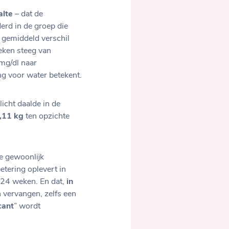
alte
– dat de
erd in de groep die
n gemiddeld verschil
ken steeg van
mg/dl naar
ng voor water betekent.
 licht daalde in de
,11 kg
ten opzichte
ie gewoonlijk
etering oplevert in
 24 weken. En dat,
in
n vervangen, zelfs een
cant
” wordt