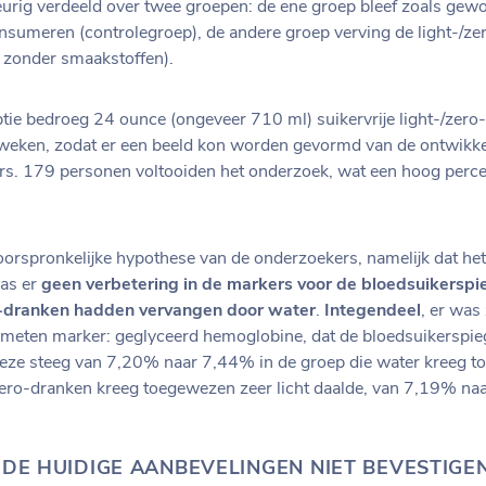
rig verdeeld over twee groepen: de ene groep bleef zoals gewoo
nsumeren (controlegroep), de andere groep verving de light-/z
r zonder smaakstoffen).
tie bedroeg 24 ounce (ongeveer 710 ml) suikervrije light-/zero
 weken, zodat er een beeld kon worden gevormd van de ontwikke
rs. 179 personen voltooiden het onderzoek, wat een hoog percen
e oorspronkelijke hypothese van de onderzoekers, namelijk dat het
was er
geen verbetering in de markers voor de bloedsuikerspi
ero-dranken hadden vervangen door water
.
Integendeel
, er was 
emeten marker: geglyceerd hemoglobine, dat de bloedsuikerspie
ze steeg van 7,20% naar 7,44% in de groep die water kreeg to
/zero-dranken kreeg toegewezen zeer licht daalde, van 7,19% na
 DE HUIDIGE AANBEVELINGEN NIET BEVESTIGE