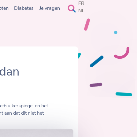
FR
Search
pten
Diabetes
Je vragen
NL
for:
 dan
oedsuikerspiegel en het
 aan dat dit niet het