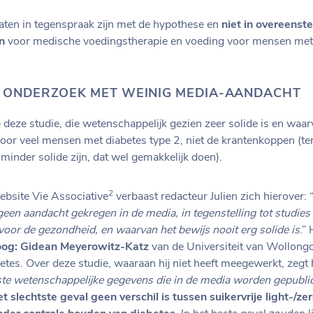
ltaten in tegenspraak zijn met de hypothese en
niet in overeenst
en
voor medische voedingstherapie en voeding voor mensen me
K ONDERZOEK MET WEINIG MEDIA-AANDACHT
eze studie, die wetenschappelijk gezien zeer solide is en waar
 voor veel mensen met diabetes type 2, niet de krantenkoppen (te
k minder solide zijn, dat wel gemakkelijk doen).
2
website Vie Associative
verbaast redacteur Julien zich hierover: 
 geen aandacht gekregen in de media, in tegenstelling tot studies
 voor de gezondheid, en waarvan het bewijs nooit erg solide is
.”
og: Gidean Meyerowitz-Katz
van de Universiteit van Wollongo
etes. Over deze studie, waaraan hij niet heeft meegewerkt, zegt 
te wetenschappelijke gegevens die in de media worden gepublic
het slechtste geval geen verschil is tussen suikervrije light-/