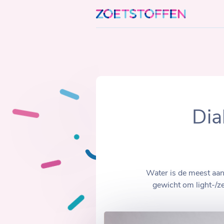
Skip
to
content
Dia
Water is de meest aanb
gewicht om light-/ze