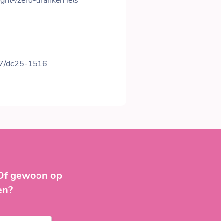
light-/zero-dranken iets
337/dc25-1516
 Of gewoon op
en?