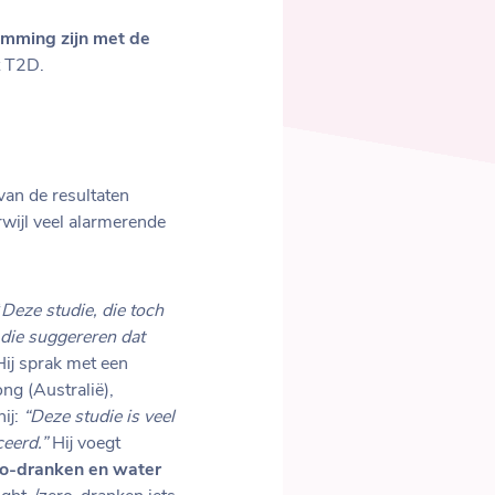
emming zijn met de
t T2D.
van de resultaten
rwijl veel alarmerende
“
Deze studie, die toch
 die suggereren dat
 Hij sprak met een
ng (Australië),
hij:
“Deze studie is veel
eerd.”
Hij voegt
zero-dranken en water