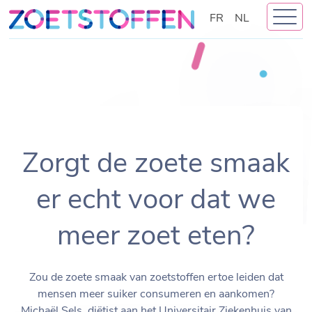
Skip
FR
NL
to
content
Zorgt de zoete smaak
er echt voor dat we
meer zoet eten?
Zou de zoete smaak van zoetstoffen ertoe leiden dat
mensen meer suiker consumeren en aankomen?
Michaël Sels, diëtist aan het Universitair Ziekenhuis van