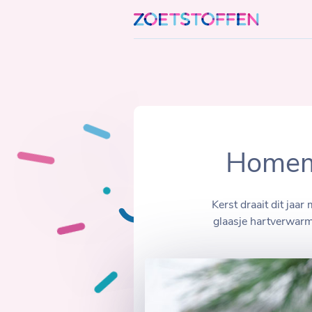
Skip
to
content
Homema
Kerst draait dit jaar
glaasje hartverwarm