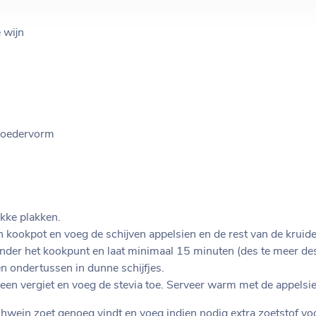
e wijn
 poedervorm
ikke plakken.
n kookpot en voeg de schijven appelsien en de rest van de kruide
onder het kookpunt en laat minimaal 15 minuten (des te meer des
en ondertussen in dunne schijfjes.
een vergiet en voeg de stevia toe. Serveer warm met de appelsien
lühwein zoet genoeg vindt en voeg indien nodig extra zoetstof vo