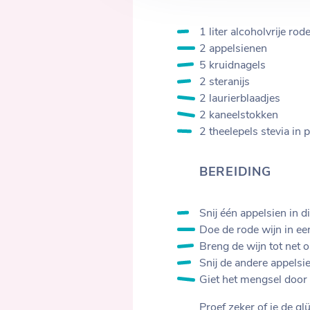
1 liter alcoholvrije rod
2 appelsienen
5 kruidnagels
2 steranijs
2 laurierblaadjes
2 kaneelstokken
2 theelepels stevia in
BEREIDING
Snij één appelsien in d
Doe de rode wijn in ee
Breng de wijn tot net 
Snij de andere appelsi
Giet het mengsel door 
Proef zeker of je de g