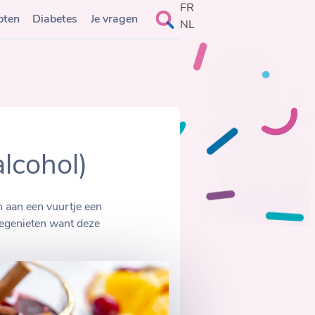
FR
Search
pten
Diabetes
Je vragen
NL
for:
lcohol)
an aan een vuurtje een
eegenieten want deze