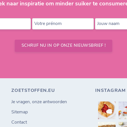
ek naar inspiratie om minder suiker te consumer
Votre prénom
Jouw naam
SCHRIJF NU IN OP ONZE NIEUWSBRIEF !
ZOETSTOFFEN.EU
INSTAGRAM
Je vragen, onze antwoorden
Sitemap
Contact