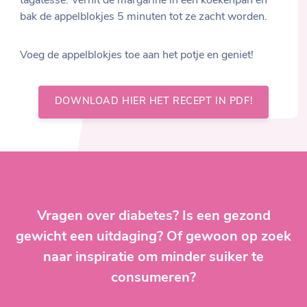
tagatesse. Verhit de margarine in een koekenpan en
bak de appelblokjes 5 minuten tot ze zacht worden.
Voeg de appelblokjes toe aan het potje en geniet!
DOWNLOAD HIER HET RECEPT IN PDF!
Vragen over diabetes? Is een gezond
gewicht een uitdaging? Of gewoon op zoek
naar inspiratie om minder suiker te
consumeren?