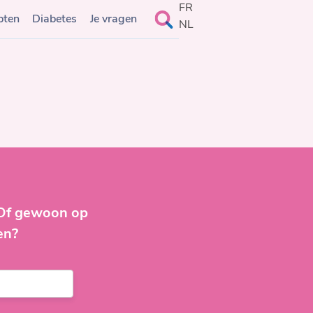
FR
Search
pten
Diabetes
Je vragen
NL
for:
 Of gewoon op
en?