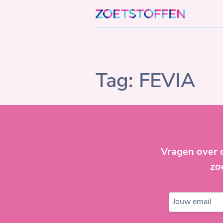
Skip
to
content
Tag:
FEVIA
Vragen over 
zo
Jouw email