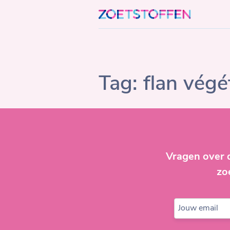
Skip
to
content
Tag:
flan végé
Vragen over 
zo
Jouw email