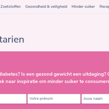
Zoetstoffen
Gezondheid & veiligheid
Minder suiker
Rece
tarien
diabetes? Is een gezond gewicht een uitdaging?
ek naar inspiratie om minder suiker te consumer
Votre prénom
Jouw naam