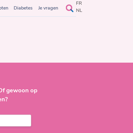
FR
Search
pten
Diabetes
Je vragen
NL
for:
 Of gewoon op
en?