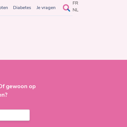
FR
Search
pten
Diabetes
Je vragen
NL
for:
 Of gewoon op
en?