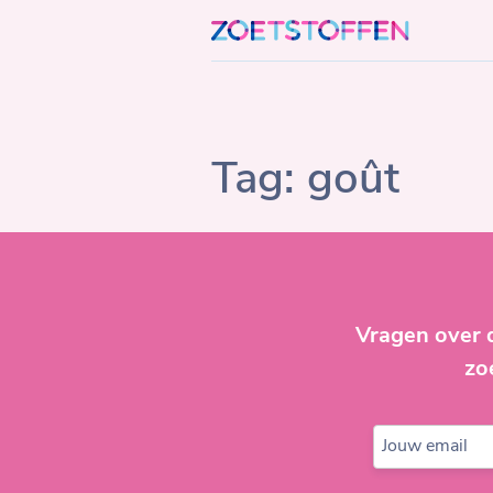
Skip
to
content
Tag:
goût
Vragen over 
zo
Jouw email