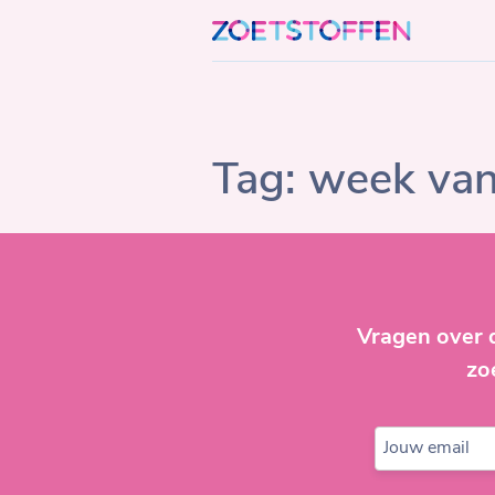
Skip
to
content
Tag:
week van 
Vragen over 
zo
Jouw email