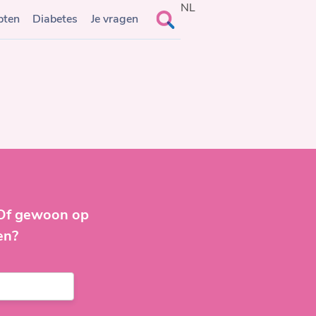
NL
Search
pten
Diabetes
Je vragen
for:
 Of gewoon op
en?