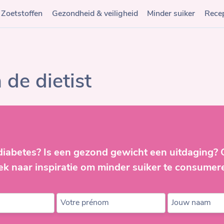
Zoetstoffen
Gezondheid & veiligheid
Minder suiker
Rece
de dietist
diabetes? Is een gezond gewicht een uitdaging?
ek naar inspiratie om minder suiker te consumer
Votre prénom
Jouw naam