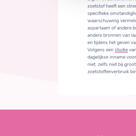
zoetstof heeft een str
specifieke omstandigh
waarschuwing vermeld s
aspartaam of andere b
andere bronnen van la
en tijdens het geven v
Volgens een
studie
van
dagelijkse inname voo
niet, zelfs niet bij gro
zoetstoffenverbruik bi