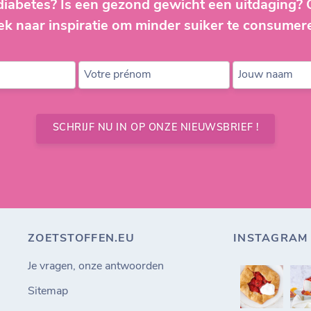
diabetes? Is een gezond gewicht een uitdaging?
ek naar inspiratie om minder suiker te consumer
Votre prénom
Jouw naam
SCHRIJF NU IN OP ONZE NIEUWSBRIEF !
ZOETSTOFFEN.EU
INSTAGRAM
Je vragen, onze antwoorden
Sitemap