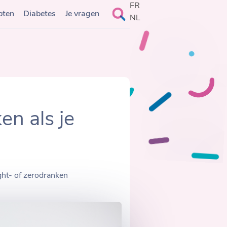
FR
Search
pten
Diabetes
Je vragen
NL
for:
en als je
ght- of zerodranken