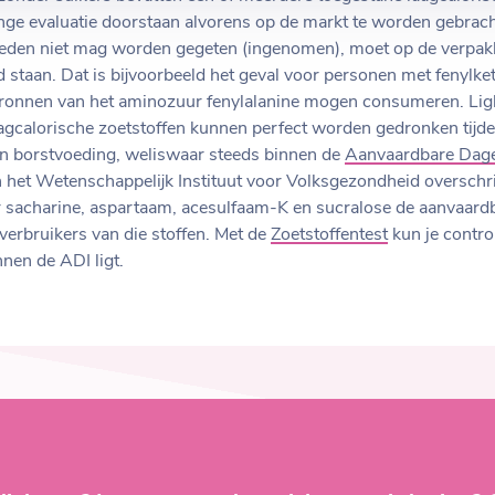
enge evaluatie doorstaan alvorens op de markt te worden gebracht
eden niet mag worden gegeten (ingenomen), moet op de verpakk
taan. Dat is bijvoorbeeld het geval voor personen met fenylket
ronnen van het aminozuur fenylalanine mogen consumeren. Ligh
agcalorische zoetstoffen kunnen perfect worden gedronken tij
an borstvoeding, weliswaar steeds binnen de
Aanvaardbare Dage
 het Wetenschappelijk Instituut voor Volksgezondheid overschri
r sacharine, aspartaam, acesulfaam-K en sucralose de aanvaard
otverbruikers van die stoffen. Met de
Zoetstoffentest
kun je contro
nnen de ADI ligt.