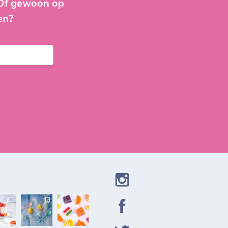
 Of gewoon op
en?