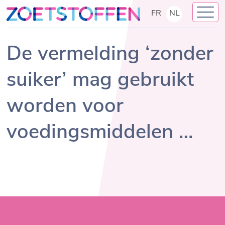
Skip
FR
NL
to
content
De vermelding ‘zonder
suiker’ mag gebruikt
worden voor
voedingsmiddelen …