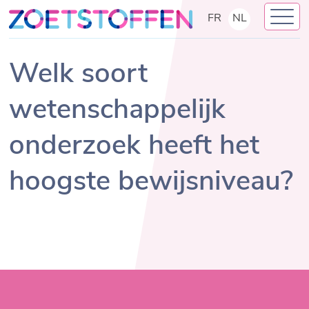
Skip
FR
NL
to
content
Welk soort
wetenschappelijk
onderzoek heeft het
hoogste bewijsniveau?