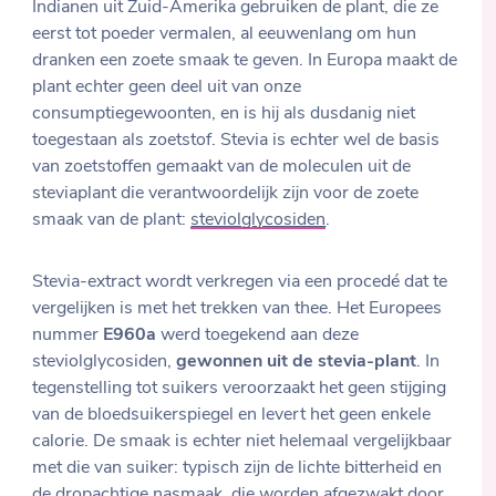
Indianen uit Zuid-Amerika gebruiken de plant, die ze
eerst tot poeder vermalen, al eeuwenlang om hun
dranken een zoete smaak te geven. In Europa maakt de
plant echter geen deel uit van onze
consumptiegewoonten, en is hij als dusdanig niet
toegestaan als zoetstof. Stevia is echter wel de basis
van zoetstoffen gemaakt van de moleculen uit de
steviaplant die verantwoordelijk zijn voor de zoete
smaak van de plant:
steviolglycosiden
.
Stevia-extract wordt verkregen via een procedé dat te
vergelijken is met het trekken van thee. Het Europees
nummer
E960a
werd toegekend aan deze
steviolglycosiden,
gewonnen uit de stevia-plant
. In
tegenstelling tot suikers veroorzaakt het geen stijging
van de bloedsuikerspiegel en levert het geen enkele
calorie. De smaak is echter niet helemaal vergelijkbaar
met die van suiker: typisch zijn de lichte bitterheid en
de dropachtige nasmaak, die worden afgezwakt door