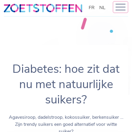
Skip
FR
NL
to
content
Diabetes: hoe zit dat
nu met natuurlijke
suikers?
Agavesiroop, dadelstroop, kokossuiker, berkensuiker …
Zijn trendy suikers een goed alternatief voor witte
suiker?