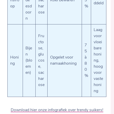
nsiro
de
sac
Koel bewaren
5
ddeld
op
esd
har
%
oor
ose
n
Laag
Fru
voor
cto
vloei
7
Bije
se,
bare
5
n
glu
honi
Honi
Opgelet voor
à
(blo
cos
ng,
ng
namaakhoning
8
em
e,
hoog
0
en)
sac
voor
%
har
vaste
ose
honi
ng
Download hier onze infografiek over trendy suikers!