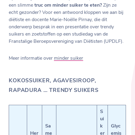
een slimme
truc om minder suiker te eten?
Zijn ze
echt gezonder? Voor een antwoord kloppen we aan bij
diëtiste en docente Marie-Noëlle Pirnay, die dit
onderwerp besprak in een presentatie over trendy
suikers en zoetstoffen op een studiedag van de
Franstalige Beroepsvereniging van Diëtisten (UPDLF).
Meer informatie over
minder suiker
KOKOSSUIKER, AGAVESIROOP,
RAPADURA … TRENDY SUIKERS
S
ui
Sa
k
Glyc
Her
me
er
emis