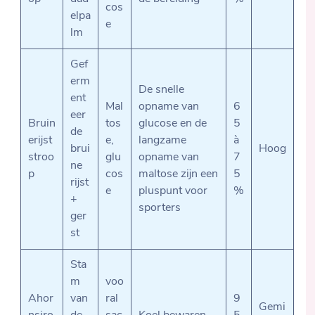
cos
elpa
e
lm
Gef
erm
De snelle
ent
Mal
opname van
6
eer
Bruin
tos
glucose en de
5
de
erijst
e,
langzame
à
brui
Hoog
stroo
glu
opname van
7
ne
p
cos
maltose zijn een
5
rijst
e
pluspunt voor
%
+
sporters
ger
st
Sta
m
voo
Ahor
van
ral
9
Gemi