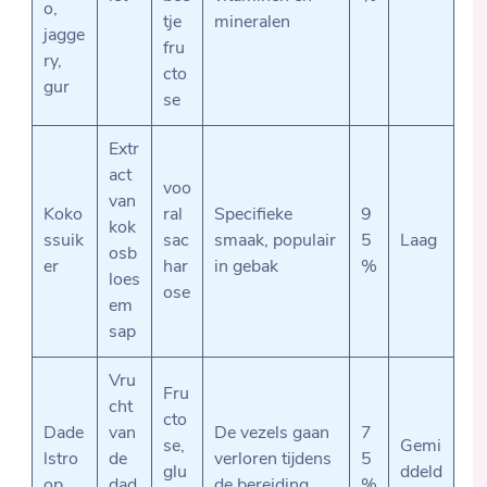
o,
tje
mineralen
jagge
fru
ry,
cto
gur
se
Extr
act
voo
van
Koko
ral
Specifieke
9
kok
ssuik
sac
smaak, populair
5
Laag
osb
er
har
in gebak
%
loes
ose
em
sap
Vru
Fru
cht
cto
Dade
van
De vezels gaan
7
se,
Gemi
lstro
de
verloren tijdens
5
glu
ddeld
op
dad
de bereiding
%