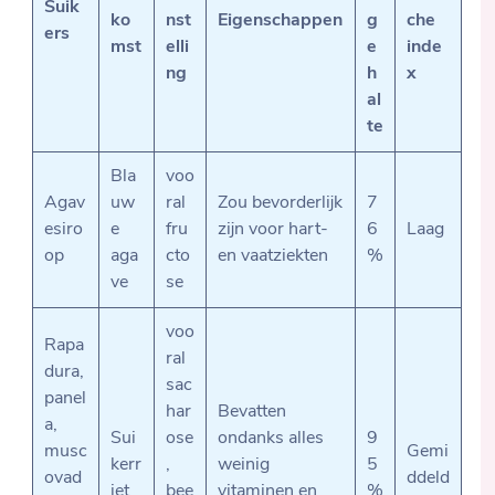
Suik
ko
nst
Eigenschappen
g
che
ers
mst
elli
e
inde
ng
h
x
al
te
Bla
voo
Agav
uw
ral
Zou bevorderlijk
7
esiro
e
fru
zijn voor hart-
6
Laag
op
aga
cto
en vaatziekten
%
ve
se
voo
Rapa
ral
dura,
sac
panel
har
Bevatten
a,
Sui
ose
ondanks alles
9
musc
Gemi
kerr
,
weinig
5
ovad
ddeld
iet
bee
vitaminen en
%