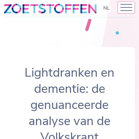
Skip
NL
to
content
Lightdranken en
dementie: de
genuanceerde
analyse van de
Volkskrant