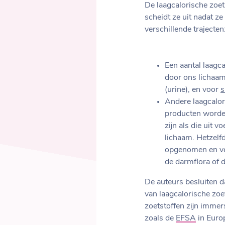
De laagcalorische zoet
scheidt ze uit nadat z
verschillende trajecten
Een aantal laagc
door ons lichaam
(urine), en voor
s
Andere laagcalor
producten worde
zijn als die uit
lichaam. Hetzelf
opgenomen en ver
de darmflora of 
De auteurs besluiten d
van laagcalorische zoe
zoetstoffen zijn immer
zoals de
EFSA
in Europ