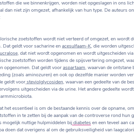
stoffen die we binnenkrijgen, worden niet opgeslagen in ons li
e al dan niet zijn omgezet, afhankelijk van hun type. De auteurs 
:
alorische zoetstoffen wordt niet verteerd of omgezet, en wordt 
. Dat geldt voor sacharine en
acesulfaam-K
, die worden uitgesc
ucralose
, dat niet wordt opgenomen en wordt uitgescheiden via
ische zoetstoffen worden tijdens de spijsvertering omgezet, wa
n opgenomen. Dat geldt voor
aspartaam
, waarvan de ontstane 
 voeding (zoals aminozuren) en ook op dezelfde manier worden ve
de geldt voor
steviolglycosiden
, waarvan een gedeelte van de be
volgens uitgescheiden via de urine. Het andere gedeelte wordt
darmmicrobiota.
at het essentieel is om de bestaande kennis over de opname, om
tstoffen in te zetten bij de aanpak van de controverse rond hun 
s mogelijk nuttige hulpmiddelen bij
diabetes
en een teveel aan cal
a doen dat overigens al om de gebruiksveiligheid van laagcalori