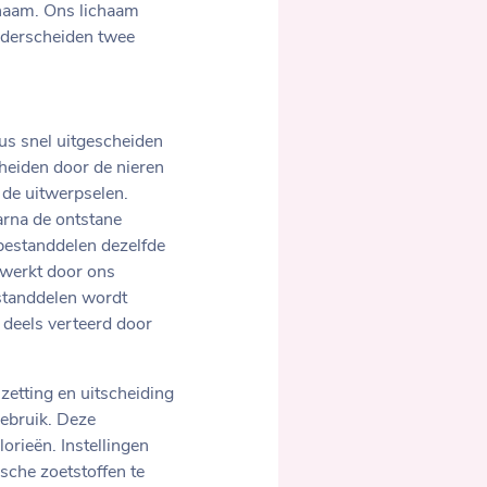
chaam. Ons lichaam
onderscheiden twee
dus snel uitgescheiden
heiden door de nieren
 de uitwerpselen.
arna de ontstane
bestanddelen dezelfde
rwerkt door ons
standdelen wordt
 deels verteerd door
zetting en uitscheiding
gebruik. Deze
orieën. Instellingen
sche zoetstoffen te