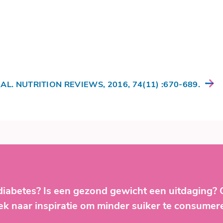
L. NUTRITION REVIEWS, 2016, 74(11) :670-689.
diabetes? Is een gezond gewicht een uitdaging?
ek naar inspiratie om minder suiker te consumer