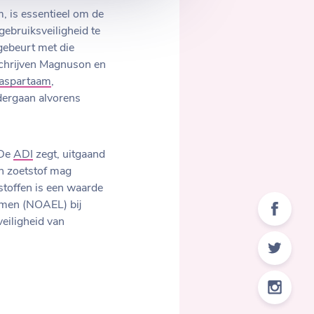
m, is essentieel om de
gebruiksveiligheid te
gebeurt met die
schrijven Magnuson en
aspartaam
,
dergaan alvorens
 De
ADI
zegt, uitgaand
n zoetstof mag
stoffen is een waarde
nomen (NOAEL) bij
eiligheid van