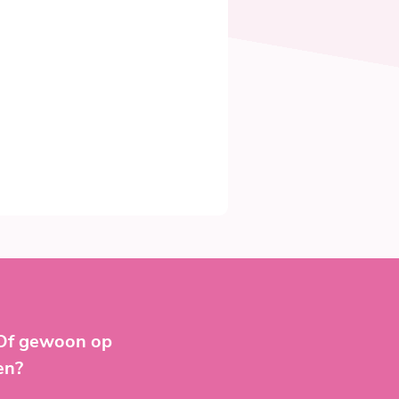
 Of gewoon op
en?