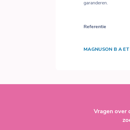
garanderen.
Referentie
MAGNUSON B A ET A
Vragen over 
zo