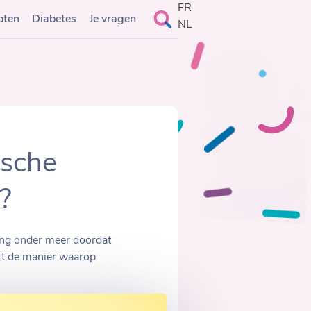
FR
Search
pten
Diabetes
Je vragen
NL
for:
ische
?
ing onder meer doordat
rt de manier waarop