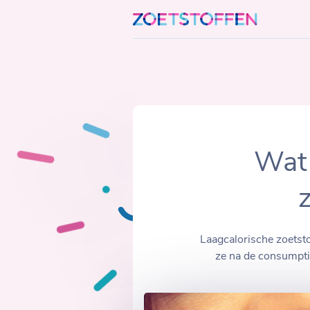
Skip
to
content
Wat 
Laagcalorische zoetst
ze na de consumpti