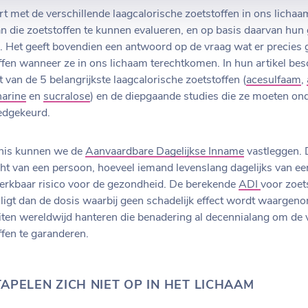
rt met de verschillende laagcalorische zoetstoffen in ons lichaa
an die zoetstoffen te kunnen evalueren, en op basis daarvan hun 
. Het geeft bovendien een antwoord op de vraag wat er precies 
ffen wanneer ze in ons lichaam terechtkomen. In hun artikel be
ct van de 5 belangrijkste laagcalorische zoetstoffen (
acesulfaam
,
harine
en
sucralose
) en de diepgaande studies die ze moeten on
oedgekeurd.
nnis kunnen we de
Aanvaardbare Dagelijkse Inname
vastleggen.
ht van een persoon, hoeveel iemand levenslang dagelijks van ee
rkbaar risico voor de gezondheid. De berekende
ADI
voor zoet
 ligt dan de dosis waarbij geen schadelijk effect wordt waarge
iten wereldwijd hanteren die benadering al decennialang om de v
ffen te garanderen.
APELEN ZICH NIET OP IN HET LICHAAM