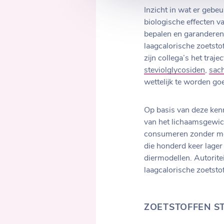
Inzicht in wat er gebeu
biologische effecten v
bepalen en garanderen
laagcalorische zoetsto
zijn collega’s het traje
steviolglycosiden
,
sac
wettelijk te worden g
Op basis van deze ke
van het lichaamsgewic
consumeren zonder me
die honderd keer lager
diermodellen. Autorite
laagcalorische zoetsto
ZOETSTOFFEN ST