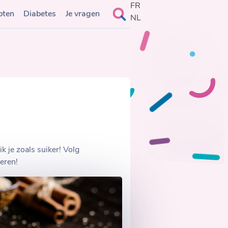
FR
Search
pten
Diabetes
Je vragen
NL
for:
 je zoals suiker! Volg
eren!