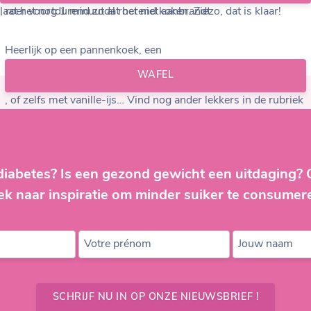
aat het nog 1 minuut al roerend koken. Ziezo, dat is klaar!
, roer voortdurend zodat het niet aanbrandt.
Heerlijk op een pannenkoek, een
WAFEL
, of zelfs met vanille-ijs… Vind nog ander lekkers in de rubriek
RECEPTEN
!
diabetes? Is een gezond gewicht een uitdaging?
ek naar inspiratie om minder suiker te consumer
Votre prénom
Jouw naam
SCHRIJF NU IN OP ONZE NIEUWSBRIEF !