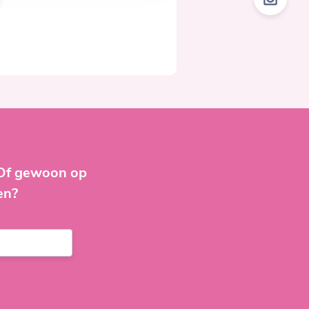
 Of gewoon op
en?