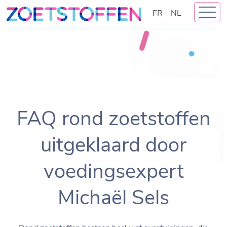
Skip
FR
NL
to
content
FAQ rond zoetstoffen
uitgeklaard door
voedingsexpert
Michaël Sels