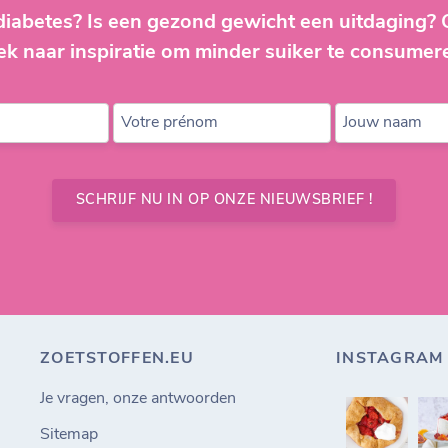
diabetes? Is een gezond gewicht een uitdaging?
ek naar inspiratie om minder suiker te consumer
Votre prénom
Jouw naam
SCHRIJF NU IN OP ONZE NIEUWSBRIEF !
ZOETSTOFFEN.EU
INSTAGRAM
Je vragen, onze antwoorden
Sitemap