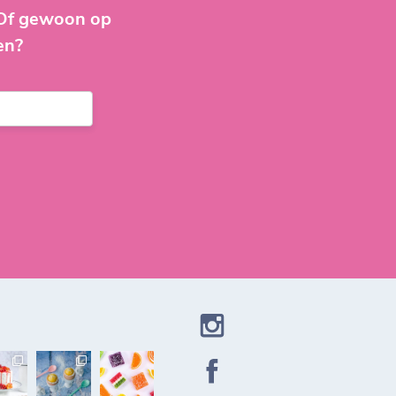
 Of gewoon op
en?