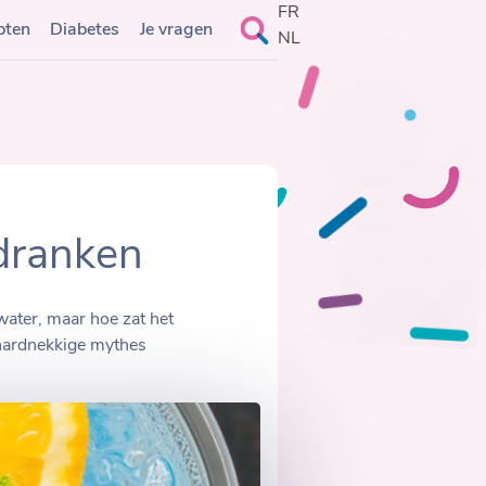
FR
Search
pten
Diabetes
Je vragen
NL
for:
tdranken
ater, maar hoe zat het
 hardnekkige mythes