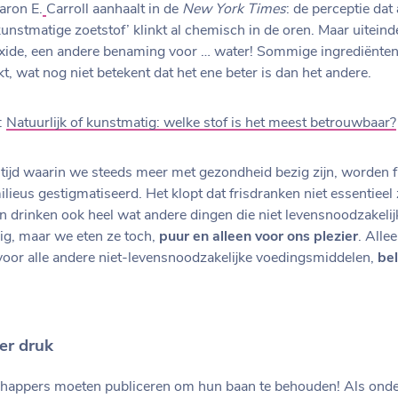
aron E.
Carroll aanhaalt in de
New York Times
: de perceptie dat
kunstmatige zoetstof’ klinkt al chemisch in de oren. Maar uiteinde
xide, een andere benaming voor … water! Sommige ingrediënten 
 wat nog niet betekent dat het ene beter is dan het andere.
k:
Natuurlijk of kunstmatig: welke stof is het meest betrouwbaar?
 tijd waarin we steeds meer met gezondheid bezig zijn, worden 
lieus gestigmatiseerd. Het klopt dat frisdranken niet essentieel 
en drinken ook heel wat andere dingen die niet levensnoodzakeli
dig, maar we eten ze toch,
puur en alleen voor ons plezier
. Allee
 voor alle andere niet-levensnoodzakelijke voedingsmiddelen,
be
er druk
appers moeten publiceren om hun baan te behouden! Als onde