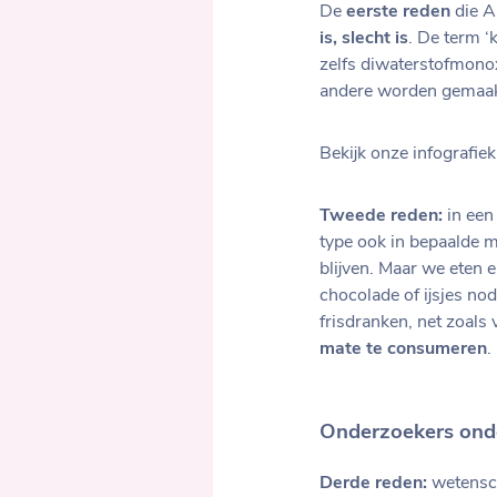
De
eerste reden
die A
is, slecht is
. De term ‘
zelfs diwaterstofmono
andere worden gemaakt,
Bekijk onze infografie
Tweede reden:
in een
type ook in bepaalde mi
blijven. Maar we eten 
chocolade of ijsjes no
frisdranken, net zoals
mate te consumeren
.
Onderzoekers ond
Derde reden:
wetensch