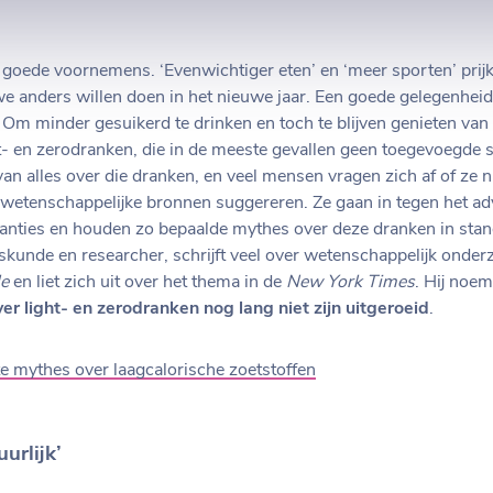
et goede voornemens. ‘Evenwichtiger eten’ en ‘meer sporten’ pri
 we anders willen doen in het nieuwe jaar. Een goede gelegenheid
. Om minder gesuikerd te drinken en toch te blijven genieten van 
ht- en zerodranken, die in de meeste gevallen geen toegevoegde 
van alles over die dranken, en veel mensen vragen zich af of ze n
wetenschappelijke bronnen suggereren. Ze gaan in tegen het advi
anties en houden zo bepaalde mythes over deze dranken in stand
kunde en researcher, schrijft veel over wetenschappelijk onderzo
le
en liet zich uit over het thema in de
New York Times
. Hij noe
 light- en zerodranken nog lang niet zijn uitgeroeid
.
e mythes over laagcalorische zoetstoffen
urlijk’