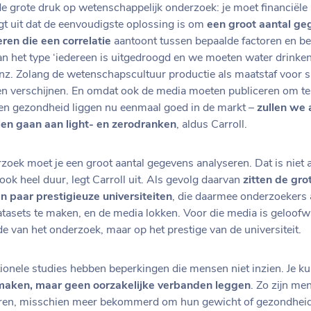
de grote druk op wetenschappelijk onderzoek: je moet financiële
egt uit dat de eenvoudigste oplossing is om
een groot aantal ge
ren die een correlatie
aantoont tussen bepaalde factoren en be
an het type ‘iedereen is uitgedroogd en we moeten water drinken’,
z. Zolang de wetenschapscultuur productie als maatstaf voor su
jven verschijnen. En omdat ook de media moeten publiceren om te
en gezondheid liggen nu eenmaal goed in de markt –
zullen we a
len gaan aan light- en zerodranken
, aldus Carroll.
zoek moet je een groot aantal gegevens analyseren. Dat is niet a
ok heel duur, legt Carroll uit. Als gevolg daarvan
zitten de gr
n paar prestigieuze universiteiten
, die daarmee onderzoekers
atasets te maken, en de media lokken. Voor die media is geloofw
 van het onderzoek, maar op het prestige van de universiteit.
onele studies hebben beperkingen die mensen niet inzien. Je ku
k maken, maar geen oorzakelijke verbanden leggen
. Zo zijn me
en, misschien meer bekommerd om hun gewicht of gezondheid.