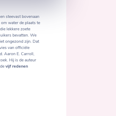
jken steevast bovenaan
 om water de plaats te
die lekkere zoete
suikers bevatten. We
iet ongezond zijn. Dat
es van officiële
. Aaron E. Carroll,
ek. Hij is de auteur
mde
vijf redenen