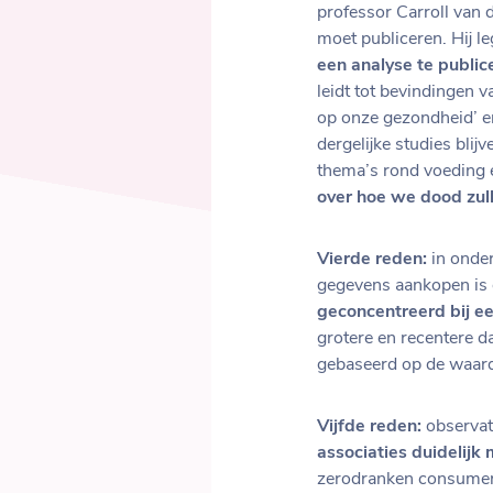
professor Carroll van 
moet publiceren. Hij l
een analyse te publice
leidt tot bevindingen v
op onze gezondheid’ en
dergelijke studies bli
thema’s rond voeding 
over hoe we dood zul
Vierde reden:
in onder
gegevens aankopen is o
geconcentreerd bij ee
grotere en recentere d
gebaseerd op de waarde
Vijfde reden:
observati
associaties duidelij
zerodranken consumer