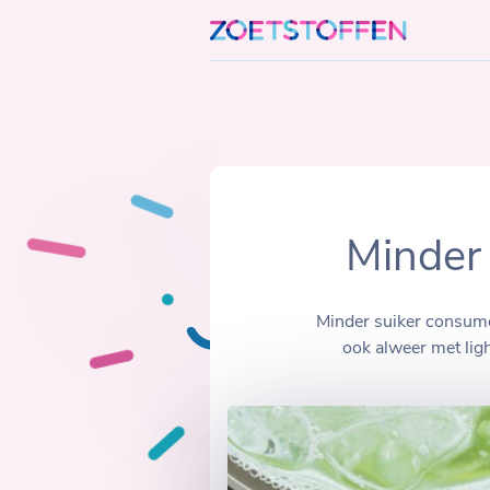
Skip
to
content
Minder 
Minder suiker consume
ook alweer met lig