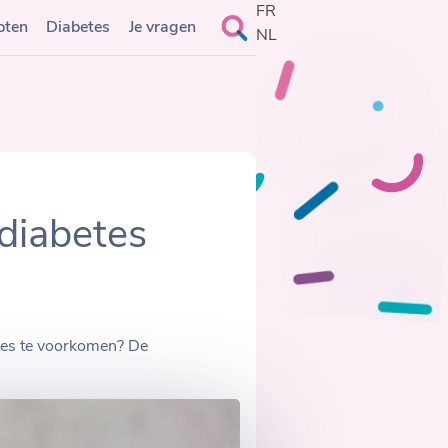
FR
Search
pten
Diabetes
Je vragen
NL
for:
diabetes
tes te voorkomen? De