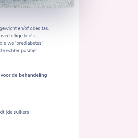
ewicht en/of obesitas.
vertollige kilo’s
die we ‘prediabetes’
e echter positief
 voor de behandeling
r
t (de suikers