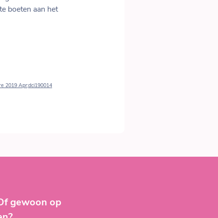
te boeten aan het
are 2019 Apr;dci190014
 Of gewoon op
en?