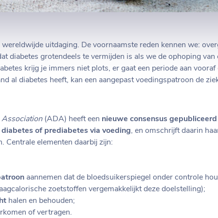
n wereldwijde uitdaging. De voornaamste reden kennen we: overg
dat diabetes grotendeels te vermijden is als we de ophoping van o
etes krijg je immers niet plots, er gaat een periode aan vooraf 
nd al diabetes heeft, kan een aangepast voedingspatroon de ziekt
 Association
(ADA) heeft een
nieuwe consensus gepubliceerd
diabetes of prediabetes via voeding
, en omschrijft daarin haa
 Centrale elementen daarbij zijn:
patroon
aannemen dat de bloedsuikerspiegel onder controle houd
agcalorische zoetstoffen vergemakkelijkt deze doelstelling);
ht
halen en behouden;
rkomen of vertragen.