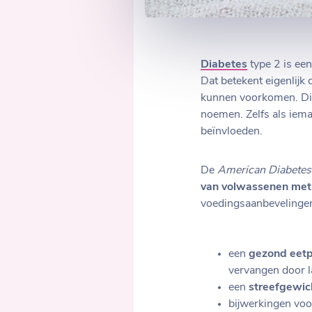
Diabetes
type 2 is ee
Dat betekent eigenlijk 
kunnen voorkomen. Diab
noemen. Zelfs als iema
beïnvloeden.
De
American Diabetes
van volwassenen met 
voedingsaanbevelingen.
een
gezond eet
vervangen door la
een
streefgewic
bijwerkingen voo