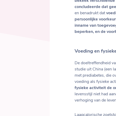
bekeek verschillende 
concludeerde dat gee
en benadrukt dat
voed
persoonlijke voorkeu
inname van toegevoeg
beperken, en de voor
Voeding en fysieke 
De doeltreffendheid v
studie uit China (een 
met prediabetes, die ov
voeding als fysieke ac
fysieke activiteit de
levensstijl niet had a
verhoging van de leve
Laagcalorische zoetsto