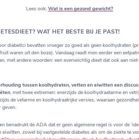
Lees ook:
Wat is een gezond gewicht?
ETESDIEET? WAT HET BESTE BIJ JE PAST!
voor diabetici bevatten vroeger zo goed als geen koolhydraten (
fruit waren uit den boze). Vandaag raadt men eerder een eetpat
an, met andere woorden: een evenwichtig dieet dat ook aan nie
erhouding tussen koolhydraten, vetten en eiwitten een discus
iëten
, met twee extremen: enerzijds de koolhydraatarme en vetri
ijds de vetarme en koolhydraatrijke versies, waaraan gezondhei
 geven.
jnen benadrukt de ADA dat er geen algemene regel is voor de ‘id
n eiwitten, zowel bij vastgestelde diabetes als om de ziekte te 