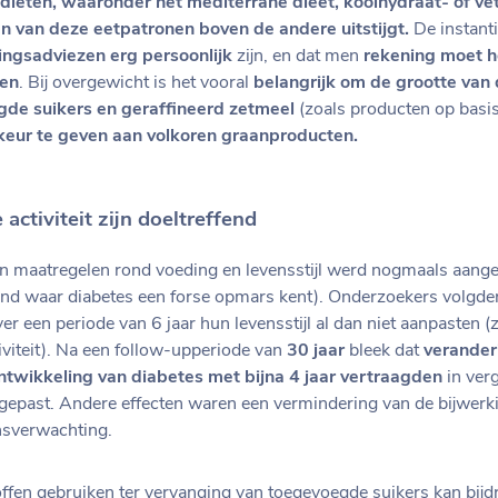
diëten, waaronder het mediterrane dieet, koolhydraat- of ve
n van deze eetpatronen boven de andere uitstijgt.
De instantie
ingsadviezen
erg persoonlijk
zijn, en dat men
rekening moet 
ren
. Bij overgewicht is het vooral
belangrijk om de grootte van 
de suikers en geraffineerd zetmeel
(zoals producten op basi
keur te geven aan volkoren graanproducten.
activiteit zijn doeltreffend
an maatregelen rond voeding en levensstijl werd nogmaals aang
land waar diabetes een forse opmars kent). Onderzoekers volgde
er een periode van 6 jaar hun levensstijl al dan niet aanpasten (
tiviteit). Na een follow-upperiode van
30 jaar
bleek dat
veranderi
 ontwikkeling van diabetes met bijna 4 jaar vertraagden
in verg
angepast. Andere effecten waren een vermindering van de bijwer
nsverwachting.
ffen gebruiken ter vervanging van toegevoegde suikers kan bijd