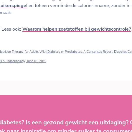
uikerspiegel
en tot een verminderde calorie-inname, zonder in 
smaak.
Lees ook:
Waarom helpen zoetstoffen bij gewichtscontrole?
Nutrition Therapy for Adults With Diabetes or Prediabetes: A Consensus Report. Diabetes C
s & Endocrinology, June 01, 2019
diabetes? Is een gezond gewicht een uitdaging?
ek naar inspiratie om minder suiker te consumer