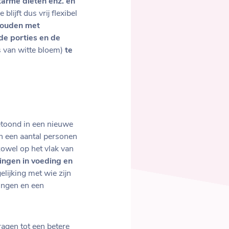
tarme diëten enz. en
 blijft dus vrij flexibel
houden met
de porties en de
s van witte bloem)
te
etoond in een nieuwe
n een aantal personen
zowel op het vlak van
ngen in voeding en
elijking met wie zijn
kingen en een
ragen tot een betere