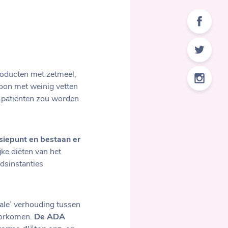
producten met zetmeel,
roon met weinig vetten
t-patiënten zou worden
siepunt en bestaan er
jke diëten van het
dsinstanties
eale’ verhouding tussen
voorkomen.
De ADA