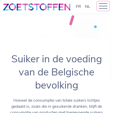
Skip
FR
NL
to
content
Suiker in de voeding
van de Belgische
bevolking
Hoewel de consumptie van totale suikers lichtjes
gedaald is, zoals die in gesuikerde dranken, blijft de
consumptie van producten met toegevoegde suikers