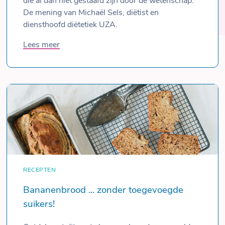
die al dan niet gestaafd zijn door de wetenschap.
De mening van Michaël Sels, diëtist en
diensthoofd diëtetiek UZA.
Lees meer
RECEPTEN
Bananenbrood ... zonder toegevoegde
suikers!