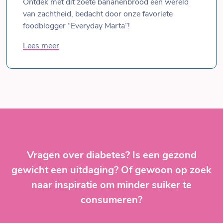
Ontdek met dit zoete bananenbrood een wereld
van zachtheid, bedacht door onze favoriete
foodblogger “Everyday Marta”!
Lees meer
Post
navigation
Vragen over diabetes? Is een gezond
gewicht een uitdaging? Of gewoon op zoek
naar inspiratie om minder suiker te
consumeren?