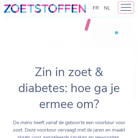
Skip
FR
NL
to
content
Zin in zoet &
diabetes: hoe ga je
ermee om?
De mens heeft vanaf de geboorte een voorkeur voor
zoet. Deze voorkeur vervaagt met de jaren en maakt
plaats voor aangeleerde smaken en gewoonten.