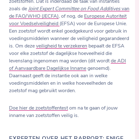
zoetstoffen. Dat is inderdaad de taak van instanties
zoals de
Joint Expert Committee on Food Additives
van
de FAO/WHO (JECFA)
, of nog, de
Europese Autoriteit
voor Voedselveiligheid
(EFSA) voor de Europese Unie.
Een zoetstof wordt enkel goedgekeurd voor gebruik in
voedingsmiddelen wanneer de veiligheid gegarandeerd
is. Om deze
veiligheid te verzekeren
bepaalt de EFSA
voor elke zoetstof de dagelijkse hoeveelheid die
levenslang ingenomen mag worden (dit wordt
de ADI
of Aanvaardbare Dagelijkse Inname
genoemd).
Daarnaast geeft de instantie ook aan in welke
voedingsmiddelen en in welke hoeveelheden de
zoetstof mag gebruikt worden.
Doe hier de zoetstoffentest
om na te gaan of jouw
inname van zoetstoffen veilig is.
EXPERTEN OVER HET RAPPORT: ENIGE