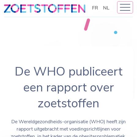
Skip
FR
NL
to
content
De WHO publiceert
een rapport over
zoetstoffen
De Wereldgezondheids-organisatie (WHO) heeft zijn
rapport uitgebracht met voedingsrichtlijnen voor
zoetstoffen, in het kader van de obesitasproblematiek.