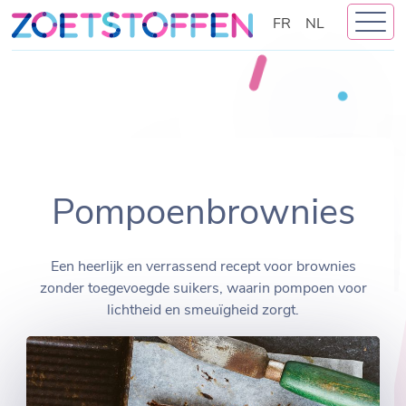
Skip
FR
NL
to
content
Pompoenbrownies
Een heerlijk en verrassend recept voor brownies
zonder toegevoegde suikers, waarin pompoen voor
lichtheid en smeuïgheid zorgt.